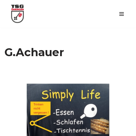
Skip
to
content
G.Achauer