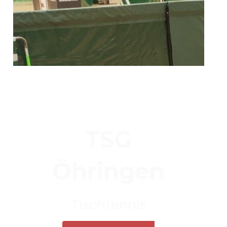
TSG
Öhringen
Tischtennis